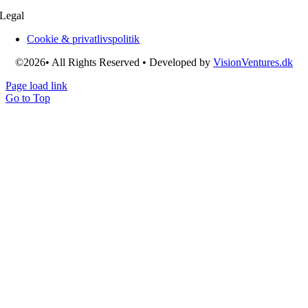
Legal
Cookie & privatlivspolitik
©2026• All Rights Reserved • Developed by
VisionVentures.dk
Page load link
Go to Top